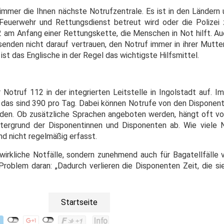
 immer die Ihnen nächste Notrufzentrale. Es ist in den Ländern 
n Feuerwehr und Rettungsdienst betreut wird oder die Polizei
12 am Anfang einer Rettungskette, die Menschen in Not hilft. A
isenden nicht darauf vertrauen, den Notruf immer in ihrer Mutt
t das Englische in der Regel das wichtigste Hilfsmittel.
Notruf 112 in der integrierten Leitstelle in Ingolstadt auf. I
as sind 390 pro Tag. Dabei können Notrufe von den Disponen
en. Ob zusätzliche Sprachen angeboten werden, hängt oft von
ntergrund der Disponentinnen und Disponenten ab. Wie viele 
nd nicht regelmäßig erfasst.
r wirkliche Notfälle, sondern zunehmend auch für Bagatellfälle 
oblem daran: „Dadurch verlieren die Disponenten Zeit, die sie 
Startseite