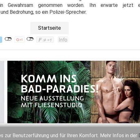
 in Gewahrsam genommen worden. Ihn erwarte jetzt ei
und Bedrohung, so ein Polizei-Sprecher.
Startseite
 zur Benutzerführung und für Ihren Komfort. Mehr Infos in der
Mediadaten
Impressum
Datenschutz