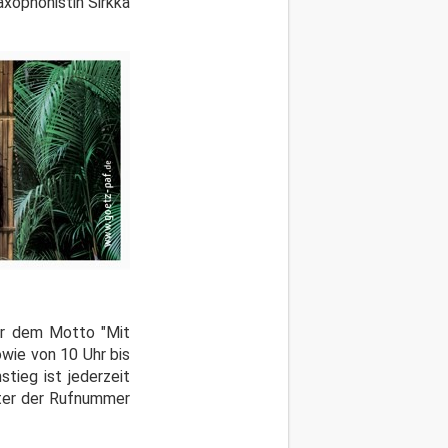
axophonistin Sirkka
ter dem Motto "Mit
owie von 10 Uhr bis
stieg ist jederzeit
nter der Rufnummer