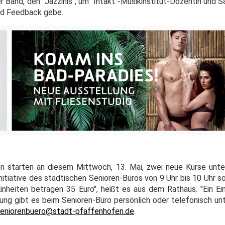
 Band, den "Jazzinis", um "Intakt"-Musikinstitut-Dozentin und S
und Feedback gebe.
en starten an diesem Mittwoch, 13. Mai, zwei neue Kurse un
nitiative des städtischen Senioren-Büros von 9 Uhr bis 10 Uhr s
inheiten betragen 35 Euro", heißt es aus dem Rathaus. "Ein Ein
dung gibt es beim Senioren-Büro persönlich oder telefonisch u
eniorenbuero@stadt-pfaffenhofen.de
.