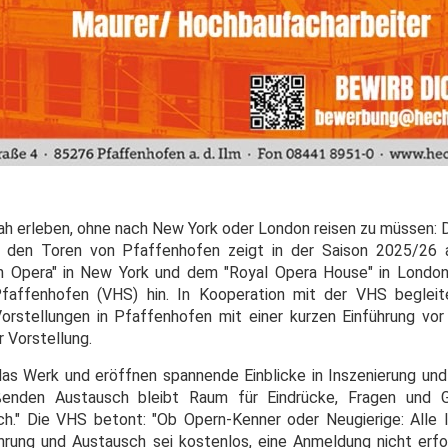
ah erleben, ohne nach New York oder London reisen zu müssen: D
 den Toren von Pfaffenhofen zeigt in der Saison 2025/26 
n Opera" in New York und dem "Royal Opera House" in London
faffenhofen (VHS) hin. In Kooperation mit der VHS begleit
Vorstellungen in Pfaffenhofen mit einer kurzen Einführung vo
 Vorstellung.
as Werk und eröffnen spannende Einblicke in Inszenierung und
ießenden Austausch bleibt Raum für Eindrücke, Fragen und
ich." Die VHS betont: "Ob Opern-Kenner oder Neugierige: Alle I
hrung und Austausch sei kostenlos, eine Anmeldung nicht erfo