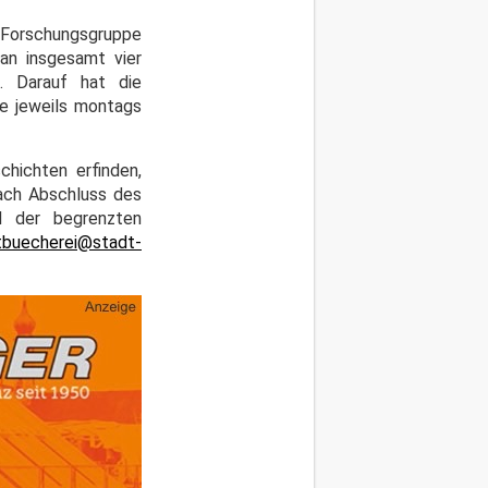
orschungsgruppe
an insgesamt vier
. Darauf hat die
ge jeweils montags
hichten erfinden,
Nach Abschluss des
d der begrenzten
tbuecherei@stadt-