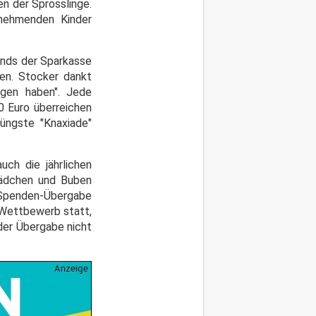
n der Sprösslinge.
lnehmenden Kinder
tands der Sparkasse
en. Stocker dankt
agen haben". Jede
0 Euro überreichen
üngste "Knaxiade"
ch die jährlichen
 Mädchen und Buben
r Spenden-Übergabe
v-Wettbewerb statt,
der Übergabe nicht