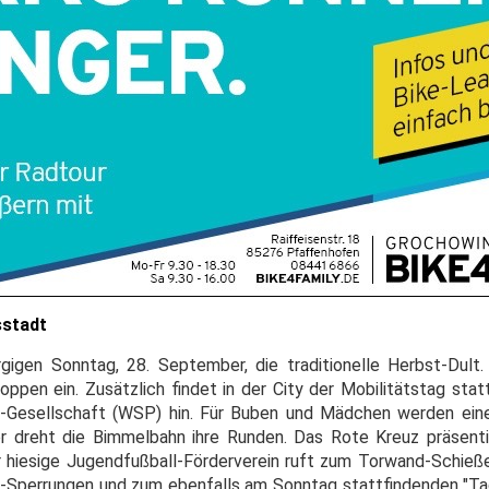
sstadt
gigen Sonntag, 28. September, die traditionelle Herbst-Dul
pen ein. Zusätzlich findet in der City der Mobilitätstag statt
e-Gesellschaft (WSP) hin. Für Buben und Mädchen werden ein
er dreht die Bimmelbahn ihre Runden. Das Rote Kreuz präsenti
r hiesige Jugendfußball-Förderverein ruft zum Torwand-Schießen
n-Sperrungen und zum ebenfalls am Sonntag stattfindenden "Ta