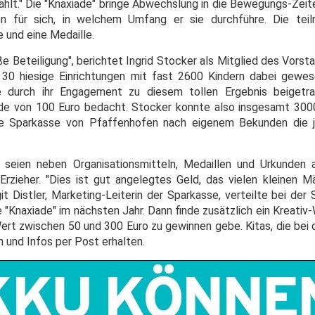
hlt." Die "Knaxiade" bringe Abwechslung in die Bewegungs-Zeite
en für sich, in welchem Umfang er sie durchführe. Die tei
 und eine Medaille.
ße Beteiligung", berichtet Ingrid Stocker als Mitglied des Vors
30 hiesige Einrichtungen mit fast 2600 Kindern dabei gewes
die durch ihr Engagement zu diesem tollen Ergebnis beigetr
de von 100 Euro bedacht. Stocker konnte also insgesamt 300
die Sparkasse von Pfaffenhofen nach eigenem Bekunden die j
eien neben Organisationsmitteln, Medaillen und Urkunden au
 Erzieher. "Dies ist gut angelegtes Geld, das vielen kleinen
it Distler, Marketing-Leiterin der Sparkasse, verteilte bei de
e "Knaxiade" im nächsten Jahr. Dann finde zusätzlich ein Kreati
ert zwischen 50 und 300 Euro zu gewinnen gebe. Kitas, die bei 
n und Infos per Post erhalten.