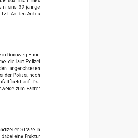
ße aus nach links
em eine 39-jährige
etzt. An den Autos
ße in Ronnweg – mit
, die laut Polizei
den angerichteten
 der Polizei, noch
allflucht auf. Der
gsweise zum Fahrer
dizeller Straße in
 dabei eine Fraktur