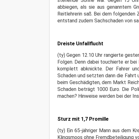
stehende Sonne war. Gegen 15 Uhr w
abbiegen, als sie aus genanntem Gr
Reitlehrerin saß. Bei dem folgenden 
entstand zudem Sachschaden von sat
Dreiste Unfallflucht
(ty) Gegen 12.10 Uhr rangierte geste
Folgen. Denn dabei touchierte er bei
komplett abknickte. Der Fahrer un
Schaden und setzten dann die Fahrt 
beim Geschädigten, dem Markt Reiche
Schaden beträgt 1000 Euro. Die Pol
machen? Hinweise werden bei der Insp
Sturz mit 1,7 Promille
(ty) Ein 65-jähriger Mann aus dem Kr
Klingsmoos ohne Fremdbeteiligung von 