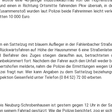
ollte eine 46-jährige Industriekauffrau von der Hopfenstra
und einen in Richtung Ortsmitte fahrenden Pkw übersah, in d
Zusammenstoß wurden laut Polizei beide Fahrerinnen leicht verl
ten 10 000 Euro.
rn ein Sattelzug mit blauem Auflieger in der Fahlenbacher Stra
 Rückwärtsfahren auf Höhe der Hausnummer 6 eine Straßenlaterne
d Beifahrer des Zuges stiegen daraufhin aus, betrachteten 
unbekümmert fort. Nachdem der Fahrer auch den Unfall weder bei
rtshofen meldete, nahm die Polizei die Ermittlungen wegen Unf
izei fragt nun: Wer kann Angaben zu dem Sattelzug beziehun
ektion Geisenfeld unter Telefon (0 84 52) 72 00 erbeten.
eis Neuburg-Schrobenhausen ist gestern gegen 12 Uhr in der San
seinem Fahrrad gestürzt. Wie die Polizei berichtet, zog er sich