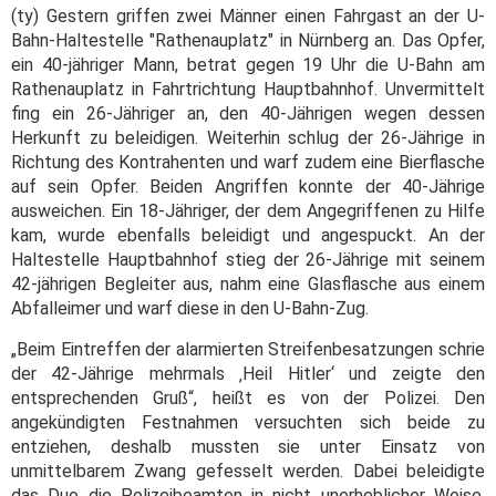
(ty) Gestern griffen zwei Männer einen Fahrgast an der U-
Bahn-Haltestelle "Rathenauplatz" in Nürnberg an. Das Opfer,
ein 40-jähriger Mann, betrat gegen 19 Uhr die U-Bahn am
Rathenauplatz in Fahrtrichtung Hauptbahnhof. Unvermittelt
fing ein 26-Jähriger an, den 40-Jährigen wegen dessen
Herkunft zu beleidigen. Weiterhin schlug der 26-Jährige in
Richtung des Kontrahenten und warf zudem eine Bierflasche
auf sein Opfer. Beiden Angriffen konnte der 40-Jährige
ausweichen. Ein 18-Jähriger, der dem Angegriffenen zu Hilfe
kam, wurde ebenfalls beleidigt und angespuckt. An der
Haltestelle Hauptbahnhof stieg der 26-Jährige mit seinem
42-jährigen Begleiter aus, nahm eine Glasflasche aus einem
Abfalleimer und warf diese in den U-Bahn-Zug.
„Beim Eintreffen der alarmierten Streifenbesatzungen schrie
der 42-Jährige mehrmals ‚Heil Hitler‘ und zeigte den
entsprechenden Gruß“, heißt es von der Polizei. Den
angekündigten Festnahmen versuchten sich beide zu
entziehen, deshalb mussten sie unter Einsatz von
unmittelbarem Zwang gefesselt werden. Dabei beleidigte
das Duo die Polizeibeamten in nicht unerheblicher Weise.