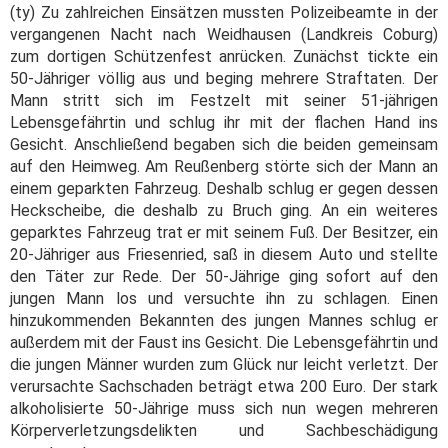
(ty) Zu zahlreichen Einsätzen mussten Polizeibeamte in der
vergangenen Nacht nach Weidhausen (Landkreis Coburg)
zum dortigen Schützenfest anrücken. Zunächst tickte ein
50-Jähriger völlig aus und beging mehrere Straftaten. Der
Mann stritt sich im Festzelt mit seiner 51-jährigen
Lebensgefährtin und schlug ihr mit der flachen Hand ins
Gesicht. Anschließend begaben sich die beiden gemeinsam
auf den Heimweg. Am Reußenberg störte sich der Mann an
einem geparkten Fahrzeug. Deshalb schlug er gegen dessen
Heckscheibe, die deshalb zu Bruch ging. An ein weiteres
geparktes Fahrzeug trat er mit seinem Fuß. Der Besitzer, ein
20-Jähriger aus Friesenried, saß in diesem Auto und stellte
den Täter zur Rede. Der 50-Jährige ging sofort auf den
jungen Mann los und versuchte ihn zu schlagen. Einen
hinzukommenden Bekannten des jungen Mannes schlug er
außerdem mit der Faust ins Gesicht. Die Lebensgefährtin und
die jungen Männer wurden zum Glück nur leicht verletzt. Der
verursachte Sachschaden beträgt etwa 200 Euro. Der stark
alkoholisierte 50-Jährige muss sich nun wegen mehreren
Körperverletzungsdelikten und Sachbeschädigung