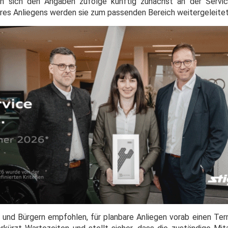
 sich den Angaben zufolge künftig zunächst an der Servic
res Anliegens werden sie zum passenden Bereich weitergeleitet",
 und Bürgern empfohlen, für planbare Anliegen vorab einen Term