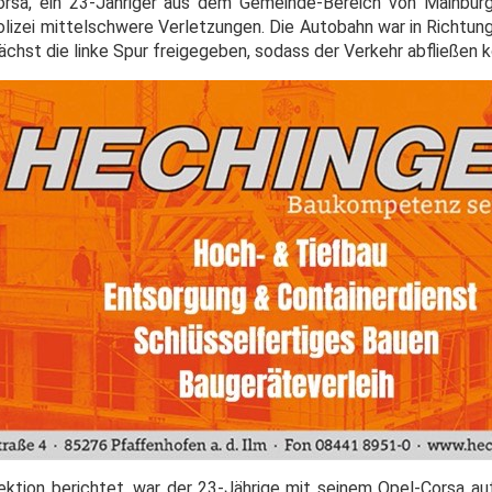
rsa, ein 23-Jähriger aus dem Gemeinde-Bereich von Mainburg
olizei mittelschwere Verletzungen. Die Autobahn war in Richtun
chst die linke Spur freigegeben, sodass der Verkehr abfließen k
pektion berichtet, war der 23-Jährige mit seinem Opel-Corsa au