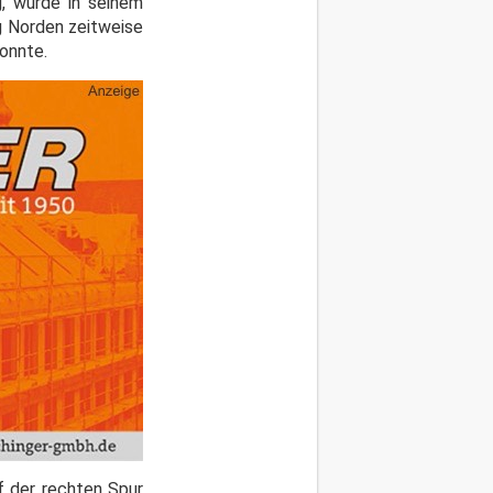
, wurde in seinem
g Norden zeitweise
onnte.
f der rechten Spur