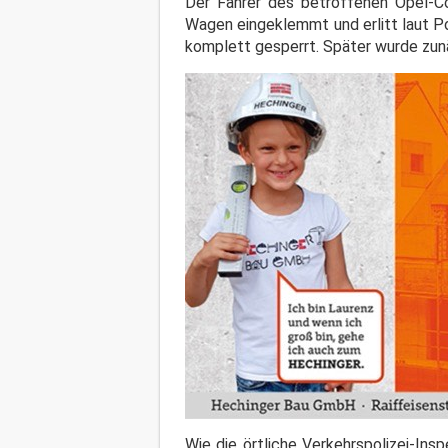
Der Fahrer des betroffenen Opel-Co
Wagen eingeklemmt und erlitt laut P
komplett gesperrt. Später wurde zunä
Wie die örtliche Verkehrspolizei-Ins