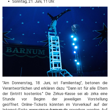
Sonntag, 21. Juni, 11 Uhr.
"Am Donnerstag, 18. Juni, ist Familientag", betonen die
Verantwortlichen und erklären dazu: "Dann ist für alle Eltern
der Eintritt kostenlos." Die Zirkus-Kasse sei ab zirka eine
Stunde vor Beginn der jeweiligen Vorstellung
geöffnet. Online-Tickets könnten im Vorverkauf auf der
Internet-Seite
www.circus-barnum.de
erworben werden. Auf