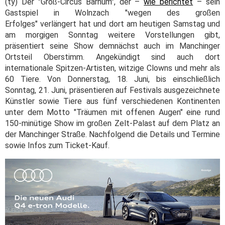
(ty) Der "Groß-Circus Barnum", der –
wie berichtet
– sein
Gastspiel in Wolnzach "wegen des großen
Erfolges" verlängert hat und dort am heutigen Samstag und
am morgigen Sonntag weitere Vorstellungen gibt,
präsentiert seine Show demnächst auch im Manchinger
Ortsteil Oberstimm. Angekündigt sind auch dort
internationale Spitzen-Artisten, witzige Clowns und mehr als
60 Tiere. Von Donnerstag, 18. Juni, bis einschließlich
Sonntag, 21. Juni, präsentieren auf Festivals ausgezeichnete
Künstler sowie Tiere aus fünf verschiedenen Kontinenten
unter dem Motto "Träumen mit offenen Augen" eine rund
150-minütige Show im großen Zelt-Palast auf dem Platz an
der Manchinger Straße. Nachfolgend die Details und Termine
sowie Infos zum Ticket-Kauf.