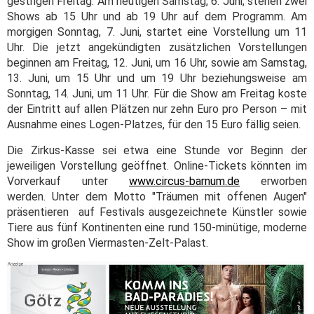
gestrigen Freitag. Am heutigen Samstag, 6. Juni, stehen zwei
Shows ab 15 Uhr und ab 19 Uhr auf dem Programm. Am
morgigen Sonntag, 7. Juni, startet eine Vorstellung um 11
Uhr. Die jetzt angekündigten zusätzlichen Vorstellungen
beginnen am Freitag, 12. Juni, um 16 Uhr, sowie am Samstag,
13. Juni, um 15 Uhr und um 19 Uhr beziehungsweise am
Sonntag, 14. Juni, um 11 Uhr. Für die Show am Freitag koste
der Eintritt auf allen Plätzen nur zehn Euro pro Person – mit
Ausnahme eines Logen-Platzes, für den 15 Euro fällig seien.
Die Zirkus-Kasse sei etwa eine Stunde vor Beginn der
jeweiligen Vorstellung geöffnet. Online-Tickets könnten im
Vorverkauf unter
www.circus-barnum.de
erworben
werden. Unter dem Motto "Träumen mit offenen Augen"
präsentieren auf Festivals ausgezeichnete Künstler sowie
Tiere aus fünf Kontinenten eine rund 150-minütige, moderne
Show im großen Viermasten-Zelt-Palast.