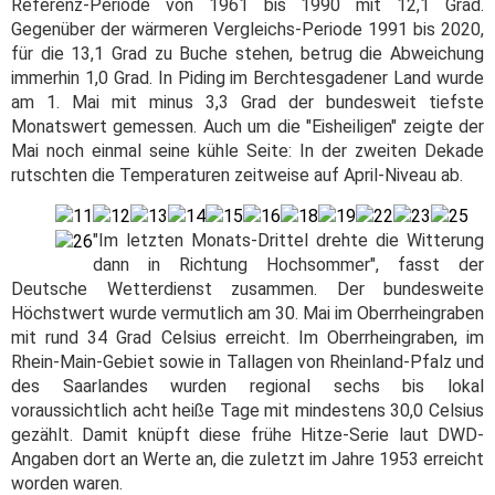
Referenz-Periode von 1961 bis 1990 mit 12,1 Grad.
Gegenüber der wärmeren Vergleichs-Periode 1991 bis 2020,
für die 13,1 Grad zu Buche stehen, betrug die Abweichung
immerhin 1,0 Grad. In Piding im Berchtesgadener Land wurde
am 1. Mai mit minus 3,3 Grad der bundesweit tiefste
Monatswert gemessen. Auch um die "Eisheiligen" zeigte der
Mai noch einmal seine kühle Seite: In der zweiten Dekade
rutschten die Temperaturen zeitweise auf April-Niveau ab.
"Im letzten Monats-Drittel drehte die Witterung
dann in Richtung Hochsommer", fasst der
Deutsche Wetterdienst zusammen. Der bundesweite
Höchstwert wurde vermutlich am 30. Mai im Oberrheingraben
mit rund 34 Grad Celsius erreicht. Im Oberrheingraben, im
Rhein-Main-Gebiet sowie in Tallagen von Rheinland-Pfalz und
des Saarlandes wurden regional sechs bis lokal
voraussichtlich acht heiße Tage mit mindestens 30,0 Celsius
gezählt. Damit knüpft diese frühe Hitze-Serie laut DWD-
Angaben dort an Werte an, die zuletzt im Jahre 1953 erreicht
worden waren.