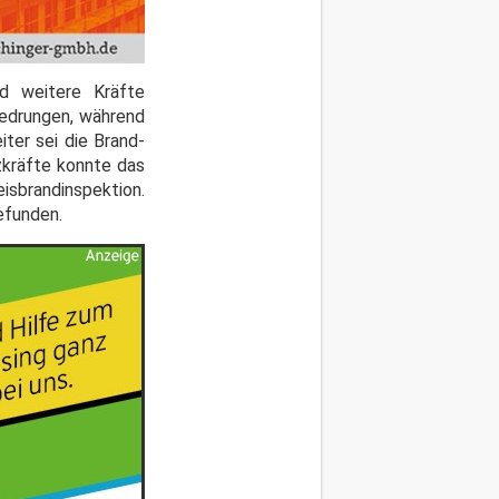
nd weitere Kräfte
edrungen, während
ter sei die Brand-
zkräfte konnte das
isbrandinspektion.
efunden.