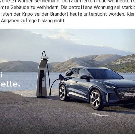
erletzt worden sei niemand. Den alarmierten Feuerwehrleuten se
mte Gebäude zu verhindern. Die betroffene Wohnung sei stark
alisten der Kripo sei der Brandort heute untersucht worden. Kla
Angaben zufolge bislang nicht.