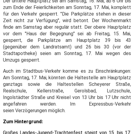
Der untere Hauptplatz sei am Samstag, 16. Mai, ab 6 Uhr bis
zum Ende der Feierlichkeiten am Sonntag, 17. Mai, komplett
für den Verkehr gesperrt. "Die Parkplätze stehen in dieser
Zeit nicht zur Verfügung", wird betont. Der Wochenmarkt
finde am Samstag aber regulär statt. Der obere Hauptplatz
vor dem "Haus der Begegnung" sei ab Freitag, 15. Mai,
gesperrt, die Parkplätze am Hauptplatz 39 bis 43
(gegenüber dem Landratsamt) und 26 bis 30 (vor der
Stadtapotheke) seien am Sonntag, 17. Mai wegen des
Umzugs gesperrt.
Auch im Stadtbus-Verkehr komme es zu Einschränkungen:
Am Sonntag, 17. Mai, könnten die Haltestelle am Hauptplatz
ganztags sowie die Haltestellen Scheyerer Straße,
Realschule, Kellerstraße, Gerolsbad, Lutzschule,
Ingolstädter Straße und Kreisel von 13 Uhr bis 17 Uhr nicht
angefahren werden. Im Expressbus-Verkehr
seien Verzögerungen möglich.
Zum Hintergrund:
Großes Landes-Jugend-Trachtenfest steigt von 15. bis 17.