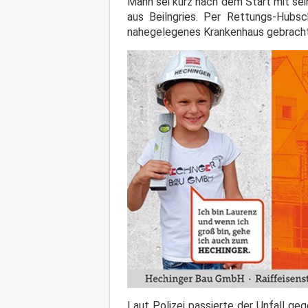
Mann sei kurz nach dem Start mit sei
aus Beilngries. Per Rettungs-Hubsc
nahegelegenes Krankenhaus gebrach
Laut Polizei passierte der Unfall g