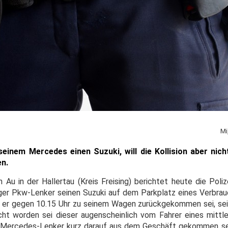
Mi
seinem Mercedes einen Suzuki, will die Kollision aber nic
en.
in Au in der Hallertau (Kreis Freising) berichtet heute die Poli
iger Pkw-Lenker seinen Suzuki auf dem Parkplatz eines Verbra
s er gegen 10.15 Uhr zu seinem Wagen zurückgekommen sei, sei
cht worden sei dieser augenscheinlich vom Fahrer eines mitt
 Mercedes-Lenker kurz darauf aus dem Geschäft gekommen sei