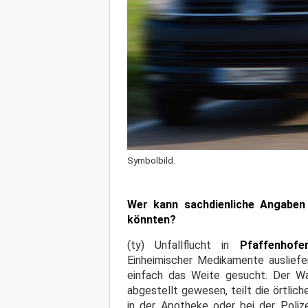
Symbolbild.
Wer kann sachdienliche Angaben 
könnten?
(ty) Unfallflucht in
Pfaffenhofe
Einheimischer Medikamente ausliefe
einfach das Weite gesucht. Der Wa
abgestellt gewesen, teilt die örtlic
in der Apotheke oder bei der Poliz