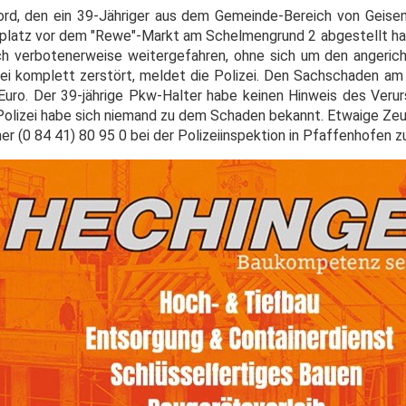
Ford, den ein 39-Jähriger aus dem Gemeinde-Bereich von Geise
latz vor dem "Rewe"-Markt am Schelmengrund 2 abgestellt hatt
ch verbotenerweise weitergefahren, ohne sich um den angeri
i komplett zerstört, meldet die Polizei. Den Sachschaden am
uro. Der 39-jährige Pkw-Halter habe keinen Hinweis des Veru
Polizei habe sich niemand zu dem Schaden bekannt. Etwaige Z
r (0 84 41) 80 95 0 bei der Polizeiinspektion in Pfaffenhofen z