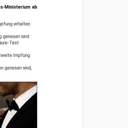
ts-Ministerium ab
mpfung erhalten
g genesen sind
säure-Test
 zweite Impfung
on genesen sind,