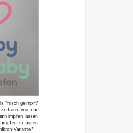
s "frisch geimpft"
n Zeitraum von rund
ann impfen lassen,
h impfen zu lassen.
ikron-Variante."