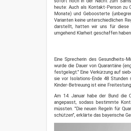
sofort noch in der Nacht zum Samst
heute: Auch als Kontakt-Person zu O
Monate) und Geboosterte (unbegrenz
Varianten keine unterschiedlichen Re
darstellt, hatten wir uns für diese
umgehend Klarheit geschaffen haben,
Eine Sprecherin des Gesundheits-Min
wurde die Dauer von Quarantäne (enge
festgelegt." Eine Verkürzung auf siebe
sie vor Isolations-Ende 48 Stunden 
Kinder-Betreuung ist eine Freitestun
Am 14. Januar habe der Bund die
angepasst, sodass bestimmte Konta
müssten. "Die neuen Regeln für Quara
schützen", erklärte das bayerische G