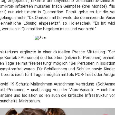
ag angepasst", erklärte der bayerische Gesundheits-Ministe
mikron-Infizierten müssten frisch Geimpfte (drei Monate), fri
t) nun nicht mehr in Quarantäne. Damit gebe es für die ver
gelungen mehr. "Da Omikron mittlerweile die dominierende Varia
 einheitliche Lösung eingesetzt", so Holetschek. "Es ist wic
 wer sich in Quarantäne begeben muss und wer nicht."
isteriums ergänzte in einer aktuellen Presse-Mitteilung: "S
 Kontakt-Personen) und Isolation (infizierte Personen) einheit
n Tage sei mit "Freitestung" möglich. "Bei Personen in Isolation 
symptomfrei waren. Für Schülerinnen und Schüler sowie Kinde
g bereits nach fünf Tagen möglich mittels PCR-Test oder Antige
 Covid-19-Schutz-Maßnahmen-Ausnahmen-Verordung (SchAusn
kt-Personen – unabhängig von der Virus-Variante – nicht m
ntäne und Isolation sollen auch die kritische Infrastruktur vo
esundheits-Ministerium.