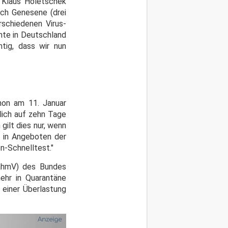
r Klaus Holetschek
sch Genesene (drei
schiedenen Virus-
nte in Deutschland
htig, dass wir nun
chon am 11. Januar
lich auf zehn Tage
gilt dies nur, wenn
r in Angeboten der
n-Schnelltest."
ahmV) des Bundes
ehr in Quarantäne
r einer Überlastung