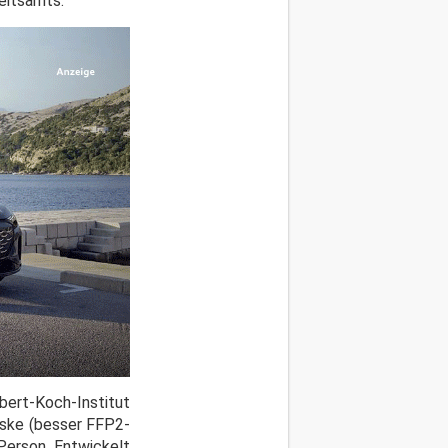
eitsamts."
rt-Koch-Institut
aske (besser FFP2-
Person. Entwickelt