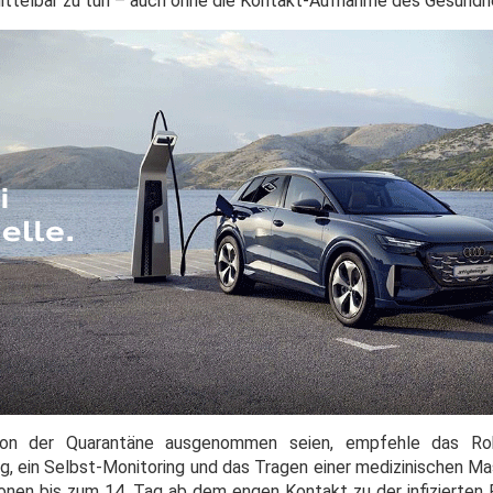
mittelbar zu tun – auch ohne die Kontakt-Aufnahme des Gesundh
von der Quarantäne ausgenommen seien, empfehle das Robe
g, ein Selbst-Monitoring und das Tragen einer medizinischen M
nen bis zum 14. Tag ab dem engen Kontakt zu der infizierten 