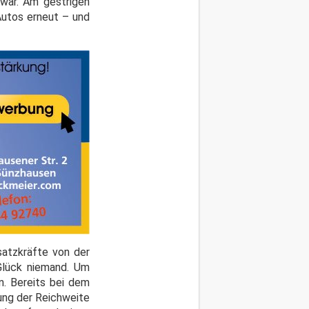
war. Am gestrigen
Autos erneut – und
satzkräfte von der
 Glück niemand. Um
n. Bereits bei dem
ung der Reichweite