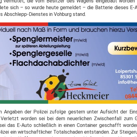
ng vermutet, die vom Besitzer des Wagens eingebaut worden 
ete sich – so wurde heute gemeldet – die Batterie dieses E-
es Abschlepp-Dienstes in Vohburg stand.
n Angaben der Polizei zufolge gestern unter Aufsicht der Ein
s. Verletzt worden sei bei dem neuerlichen Zwischenfall zum
ei das E-Auto schließlich in einen Container geschafft worde
izei ein wirtschaftlicher Totalschaden entstanden. Zur Steiger