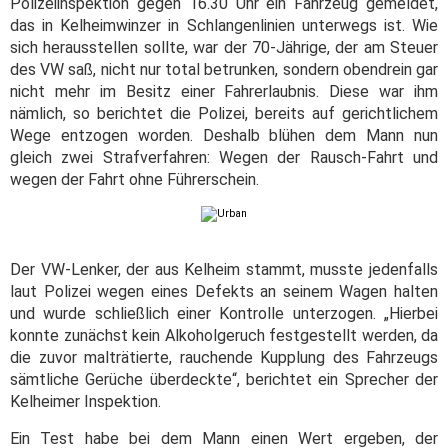
Polizeiinspektion gegen 16.30 Uhr ein Fahrzeug gemeldet,
das in Kelheimwinzer in Schlangenlinien unterwegs ist. Wie
sich herausstellen sollte, war der 70-Jährige, der am Steuer
des VW saß, nicht nur total betrunken, sondern obendrein gar
nicht mehr im Besitz einer Fahrerlaubnis. Diese war ihm
nämlich, so berichtet die Polizei, bereits auf gerichtlichem
Wege entzogen worden. Deshalb blühen dem Mann nun
gleich zwei Strafverfahren: Wegen der Rausch-Fahrt und
wegen der Fahrt ohne Führerschein.
Der VW-Lenker, der aus Kelheim stammt, musste jedenfalls
laut Polizei wegen eines Defekts an seinem Wagen halten
und wurde schließlich einer Kontrolle unterzogen. „Hierbei
konnte zunächst kein Alkoholgeruch festgestellt werden, da
die zuvor malträtierte, rauchende Kupplung des Fahrzeugs
sämtliche Gerüche überdeckte“, berichtet ein Sprecher der
Kelheimer Inspektion.
Ein Test habe bei dem Mann einen Wert ergeben, der