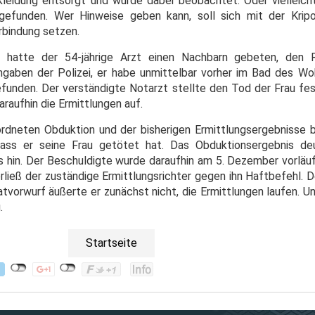
eidung entsorgt und wurde dabei beobachtet. Oder vielleich
fgefunden.
Wer Hinweise geben kann, soll sich mit der Kripo
rbindung setzen.
hatte der 54-jährige Arzt einen Nachbarn gebeten, den R
gaben der Polizei, er habe unmittelbar vorher im Bad des Wo
efunden. Der verständigte Notarzt stellte den Tod der Frau fes
daraufhin die Ermittlungen auf.
rdneten Obduktion und der bisherigen Ermittlungsergebnisse
dass er seine Frau getötet hat. Das Obduktionsergebnis d
s hin. Der Beschuldigte wurde daraufhin am 5. Dezember vorlä
ließ der zuständige Ermittlungsrichter gegen ihn Haftbefehl. D
tvorwurf äußerte er zunächst nicht, die Ermittlungen laufen. Un
.
Startseite