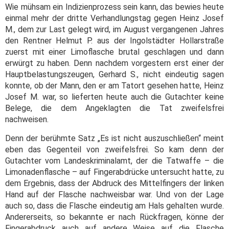
Wie mühsam ein Indizienprozess sein kann, das bewies heute
einmal mehr der dritte Verhandlungstag gegen Heinz Josef
M., dem zur Last gelegt wird, im August vergangenen Jahres
den Rentner Helmut P. aus der Ingolstädter Hollarstraße
zuerst mit einer Limoflasche brutal geschlagen und dann
erwürgt zu haben. Denn nachdem vorgestern erst einer der
Hauptbelastungszeugen, Gerhard S., nicht eindeutig sagen
konnte, ob der Mann, den er am Tatort gesehen hatte, Heinz
Josef M. war, so lieferten heute auch die Gutachter keine
Belege, die dem Angeklagten die Tat zweifelsfrei
nachweisen.
Denn der berühmte Satz „Es ist nicht auszuschließen“ meint
eben das Gegenteil von zweifelsfrei. So kam denn der
Gutachter vom Landeskriminalamt, der die Tatwaffe – die
Limonadenflasche – auf Fingerabdrücke untersucht hatte, zu
dem Ergebnis, dass der Abdruck des Mittelfingers der linken
Hand auf der Flasche nachweisbar war. Und von der Lage
auch so, dass die Flasche eindeutig am Hals gehalten wurde.
Andererseits, so bekannte er nach Rückfragen, könne der
Fingerabdruck auch auf andere Weise auf die Flasche