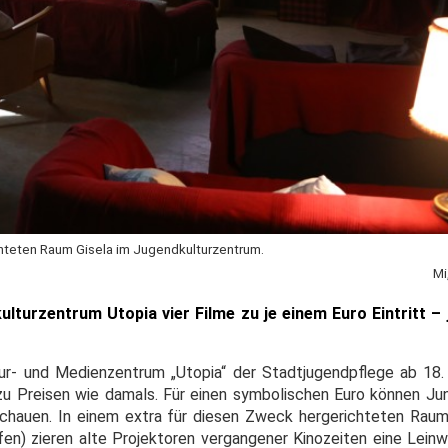
chteten Raum Gisela im Jugendkulturzentrum.
Mi
ulturzentrum Utopia vier Filme zu je einem Euro Eintritt – 
tur- und Medienzentrum „Utopia“ der Stadtjugendpflege ab 18
zu Preisen wie damals. Für einen symbolischen Euro können Jun
schauen.
In einem extra für diesen Zweck hergerichteten Raum
en) zieren alte Projektoren vergangener Kinozeiten eine Leinwa