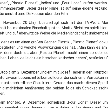
ner”, „Plastic Planet”, „Indien” und „Four Lions” laufen werde
ammengestellt. Jeder dieser Filme ist auf seine eigene Art und 
ie umstrittene Diskussion über den Film.
18. November, 20 Uhr) beschäftigt sich mit der TV-Welt: Me
lt bei maximalen Einschaltquoten. Moritz Bleibtreu spielt hier 
selt und auf aberwitzige Weise die Medienlandschaft umkrempel
eht es um einen großen Gegner: Plastik. „Plastic Planet” dokum
begleiten und welche Auswirkungen das hat. „Man kann es am
ik denn doch ist, aber ‚Plastic Planet’ macht einen so oder s
ichen Leben vielleicht ein bisschen kritischer sehen”, resümiert
topia am 2. Dezember „Indien” mit Josef Hader in der Hauptroll
hte zweier Lebensmittelkontrolleure, die sich ums Verrecken ni
ehr unterschiedliche Charaktere. Gerade das macht diesen Spielf
r allmählichen Annäherung der beiden folgt ein Schicksalsschla
ien.
am Montag, 9. Dezember, schließlich „Four Lions”. Dieser um
ergewöhnlich und humorvoll an – dabei bilden Humor und Ter