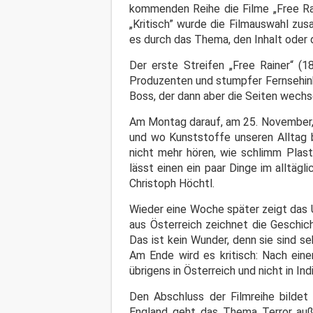
kommenden Reihe die Filme „Free Rai
„Kritisch” wurde die Filmauswahl zus
es durch das Thema, den Inhalt oder d
Der erste Streifen „Free Rainer“ (
Produzenten und stumpfer Fernsehinha
Boss, der dann aber die Seiten wech
Am Montag darauf, am 25. November, g
und wo Kunststoffe unseren Alltag 
nicht mehr hören, wie schlimm Plast
lässt einen ein paar Dinge im alltägl
Christoph Höchtl.
Wieder eine Woche später zeigt das U
aus Österreich zeichnet die Geschic
Das ist kein Wunder, denn sie sind s
Am Ende wird es kritisch: Nach eine
übrigens in Österreich und nicht in Ind
Den Abschluss der Filmreihe bildet 
England geht das Thema Terror auß