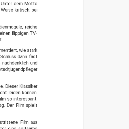
n. Unter dem Motto
Weise kritisch: sei
dienmogule, reiche
einen flippigen TV-
t.
entiert, wie stark
 Schluss dann fast
o nachdenklich und
 Stadtjugendpfleger
e. Dieser Klassiker
cht leiden können.
ilm so interessant.
g. Der Film spielt
strittene Film aus
ror eine seltsame