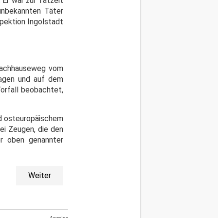
 Er war zur Tatzeit
unbekannten Täter
pektion Ingolstadt
 Nachhauseweg vom
lagen und auf dem
orfall beobachtet,
und osteuropäischem
ei Zeugen, die den
er oben genannter
Weiter