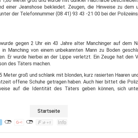
wa 1,80 Meter groß und wurde mit dunkler Hautfarbe beschrieben.
nd einer Jeanshose bekleidet. Zeugen, die Hinweise zu dem 
nter der Telefonnummer (08 41) 93 43 -21 00 bei der Polizeiins
g wurde gegen 2 Uhr ein 43 Jahre alter Manchinger auf dem
ße in Manching von einem unbekannten Mann zu Boden gesch
n. Er wurde hierbei an der Lippe verletzt. Ein Zeuge hat den V
rson des Täters machen.
,85 Meter groß und schlank mit blonden, kurz rasierten Haaren 
tzeit offene Schuhe getragen haben. Auch hier bittet die Poliz
eise auf die Identität des Täters geben können, sich unt
Startseite