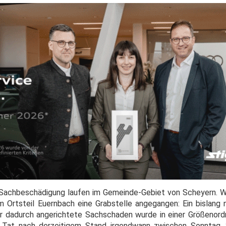
Sachbeschädigung laufen im Gemeinde-Gebiet von Scheyern. Wi
 Ortsteil Euernbach eine Grabstelle angegangen: Ein bislang ni
er dadurch angerichtete Sachschaden wurde in einer Größenor
 Tat nach derzeitigem Stand irgendwann zwischen Sonntag, 