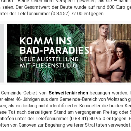
Ghost". Beide seien nicht versperrt gewesen, als sie – nach
 seien. Der Gesamtwert der Beute wurde auf rund 600 Euro g
 unter der Telefonnummer (0 84 52) 72 00 entgegen.
im Gemeinde-Gebiet von
Schweitenkirchen
begangen worden. 
er einer 46-Jährigen aus dem Gemeinde-Bereich von Wolnzach ge
n, als ein bislang nicht identifizierter Krimineller die beiden K
se Tat nach derzeitigem Stand am vergangenen Freitag oder 
fenhofen unter der Telefonnummer (0 84 41) 80 95 0 entgegen. 
elten von Ganoven zur Begehung weiterer Straftaten verwendet