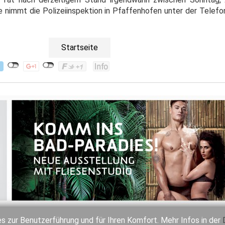
se nimmt die Polizeiinspektion in Pfaffenhofen unter der Telef
Startseite
 zur Benutzerführung und für Ihren Komfort. Mehr Infos in der
Mediadaten
Impressum
Datenschutz