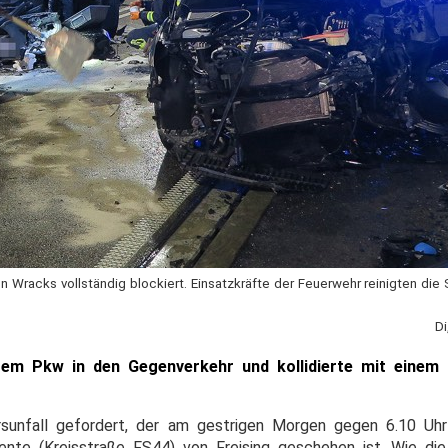
n Wracks vollständig blockiert. Einsatzkräfte der Feuerwehr reinigten di
Di
hrem Pkw in den Gegenverkehr und kollidierte mit einem 
hrsunfall gefordert, der am gestrigen Morgen gegen 6.10 Uh
nte (Kreisstraße FS44) von Freising geschehen ist. Wie die 