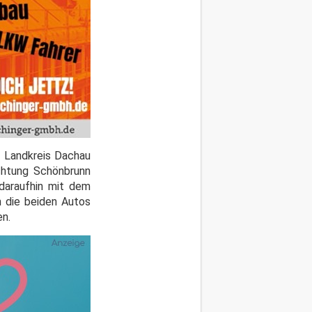
m Landkreis Dachau
chtung Schönbrunn
 daraufhin mit dem
n die beiden Autos
en.