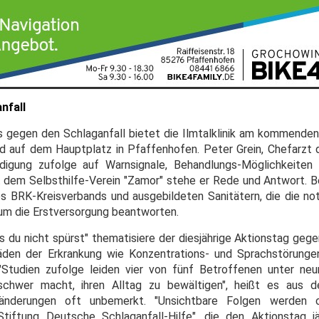
nfall
es gegen den Schlaganfall bietet die Ilmtalklinik am kommenden
nd auf dem Hauptplatz in Pfaffenhofen. Peter Grein, Chefarzt 
ndigung zufolge auf Warnsignale, Behandlungs-Möglichkeiten 
em Selbsthilfe-Verein "Zamor" stehe er Rede und Antwort. B
 BRK-Kreisverbands und ausgebildeten Sanitätern, die die n
d um die Erstversorgung beantworten.
 du nicht spürst" thematisiere der diesjährige Aktionstag gege
den der Erkrankung wie Konzentrations- und Sprachstörungen
Studien zufolge leiden vier von fünf Betroffenen unter neu
hwer macht, ihren Alltag zu bewältigen", heißt es aus der 
änderungen oft unbemerkt. "Unsichtbare Folgen werden of
tiftung Deutsche Schlaganfall-Hilfe", die den Aktionstag j