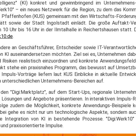
telligenz" (KI) konkret und gewinnbringend im Unternehmens
:Werk10" – ein neues Netzwerk für die Region, zu dem das Ko
is Pfaffenhofen (KUS) gemeinsam mit den Wirtschafts-Förderun
tt sowie der Stadt Ingolstadt einlädt. Die große Auftakt-Ve
10 Uhr bis 16 Uhr in der Ilmtalhalle in Reichertshausen statt. 
k10.de
.
ndere an Geschäftsführer, Entscheider sowie IT-Verantwortliche
on KI auseinandersetzen möchten. Ziel sei es, Unternehmen dabe
 Risiken realistisch einzuordnen und konkrete Anwendungsfeld
punkt stehe ein praxisnahes Programm, das bewusst auf Umsetzba
Impuls-Vorträge liefern laut KUS Einblicke in aktuelle Entwic
in unterschiedlichen Unternehmens-Bereichen auf.
en "Digi:Marktplatz", auf dem Start-Ups, regionale Unterne
 Lösungen und Angebote präsentieren. In interaktiven Impuls-R
lge zudem die Möglichkeit, konkrete Anwendungs-Beispiele k
bei gehe es nicht nur um technologische Aspekte, sondern au
he Integration von KI in bestehende Prozesse. "Digi:Werk10"
und praxisorientierte Impulse.