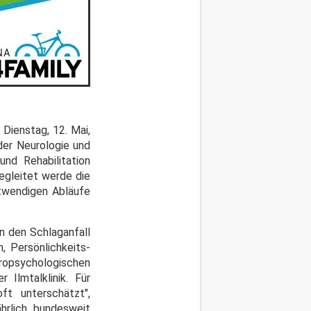
 Dienstag, 12. Mai,
der Neurologie und
und Rehabilitation
egleitet werde die
otwendigen Abläufe
n den Schlaganfall
, Persönlichkeits-
ropsychologischen
Ilmtalklinik. Für
t unterschätzt",
ährlich bundesweit