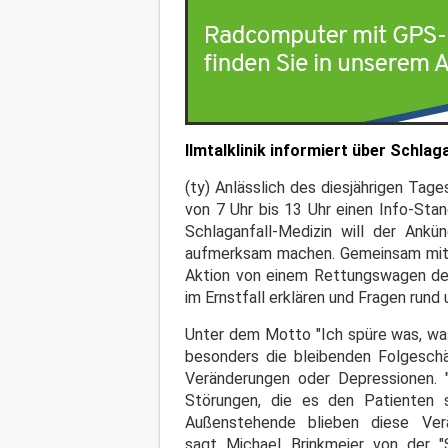
Ilmtalklinik informiert über Schlaga
(ty) Anlässlich des diesjährigen Tag
von 7 Uhr bis 13 Uhr einen Info-Sta
Schlaganfall-Medizin will der Ankü
aufmerksam machen. Gemeinsam mit d
Aktion von einem Rettungswagen des
im Ernstfall erklären und Fragen run
Unter dem Motto "Ich spüre was, was
besonders die bleibenden Folgeschä
Veränderungen oder Depressionen. "
Störungen, die es den Patienten sc
Außenstehende blieben diese Ver
sagt Michael Brinkmeier von der "S