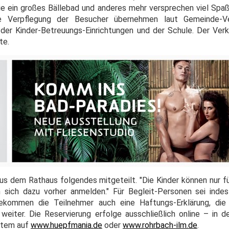
 ein großes Bällebad und anderes mehr versprechen viel Spaß
e Verpflegung der Besucher übernehmen laut Gemeinde-V
 der Kinder-Betreuungs-Einrichtungen und der Schule. Der Ve
te.
s dem Rathaus folgendes mitgeteilt. "Die Kinder können nur f
sich dazu vorher anmelden." Für Begleit-Personen sei inde
bekommen die Teilnehmer auch eine Haftungs-Erklärung, di
 weiter. Die Reservierung erfolge ausschließlich online – in d
stem auf
www.huepfmania.de
oder
www.rohrbach-ilm.de
.