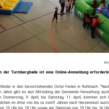
Mo,
n der Turmberghalle ist eine Online-Anmeldung erforderl
 Kinder in den bevorstehenden Oster-Ferien in Rohrbach. "Na
n Jahre gibt es laut Mitteilung der Gemeinde-Verwaltung auc
 Donnerstag, 9. April, bis Samstag, 11. April, könnten sich 
chen im Alter von bis zu zwölf Jahren nach Herzenslust aust
von 10 Uhr bis 18 Uhr sowie am Samstag von 10 Uhr bis 16 Uh