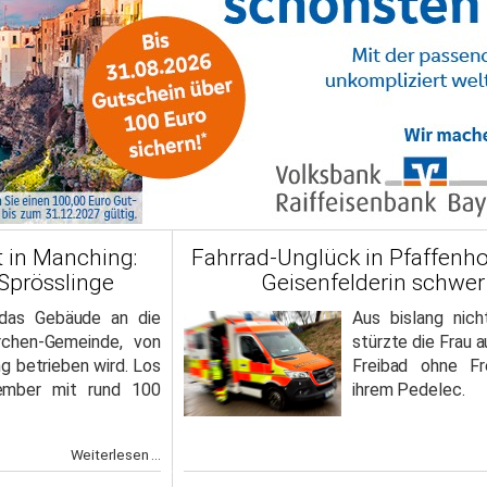
t in Manching:
Fahrrad-Unglück in Pfaffenho
 Sprösslinge
Geisenfelderin schwer 
das Gebäude an die
Aus bislang nic
rchen-Gemeinde, von
stürzte die Frau
ng betrieben wird. Los
Freibad ohne Fr
ember mit rund 100
ihrem Pedelec.
Weiterlesen ...