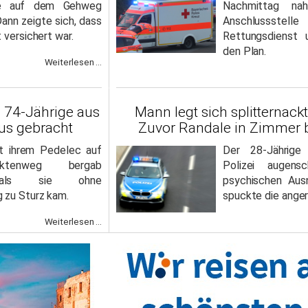
ise auf dem Gehweg
Nachmittag na
ann zeigte sich, dass
Anschlussstel
 versichert war.
Rettungsdienst 
den Plan.
Weiterlesen ...
: 74-Jährige aus
Mann legt sich splitternackt
us gebracht
Zuvor Randale in Zimmer 
t ihrem Pedelec auf
Der 28-Jährige
ktenweg bergab
Polizei augensc
 als sie ohne
psychischen Aus
 zu Sturz kam.
spuckte die ange
Weiterlesen ...