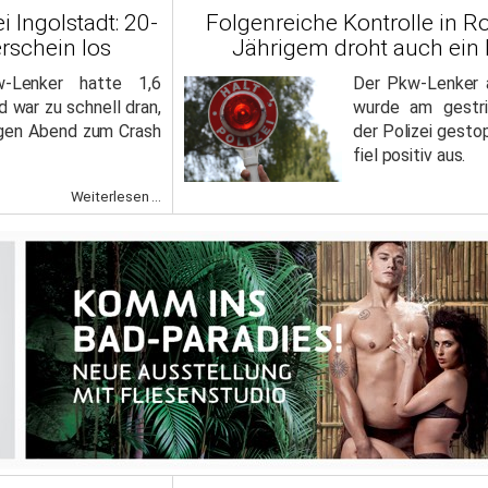
 Ingolstadt: 20-
Folgenreiche Kontrolle in R
erschein los
Jährigem droht auch ein 
-Lenker hatte 1,6
Der Pkw-Lenker 
d war zu schnell dran,
wurde am gestri
igen Abend zum Crash
der Polizei gesto
fiel positiv aus.
Weiterlesen ...