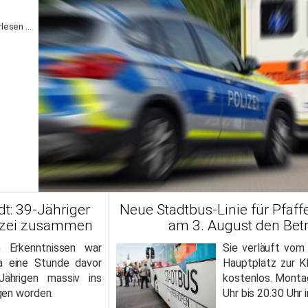
lesen ...
dt: 39-Jähriger
Neue Stadtbus-Linie für Pfaf
lizei zusammen
am 3. August den Betr
n Erkenntnissen war
Sie verläuft vom
 eine Stunde davor
Hauptplatz zur Kl
ährigen massiv ins
kostenlos. Montag
gen worden.
Uhr bis 20.30 Uhr