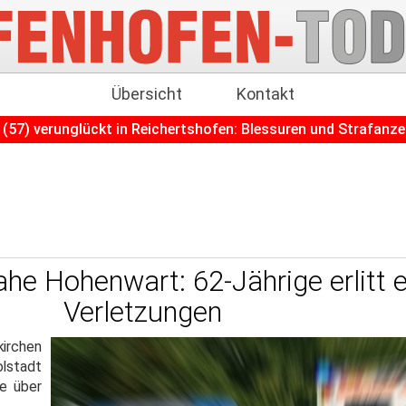
Übersicht
Kontakt
ckt in Reichertshofen: Blessuren und Strafanzeige
+++
N
he Hohenwart: 62-Jährige erlitt e
Verletzungen
kirchen
lstadt
e über