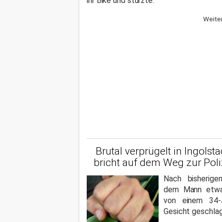
ihr Bike und stürzte.
Weiter
Brutal verprügelt in Ingolsta
bricht auf dem Weg zur Po
Nach bisherige
dem Mann etwa
von einem 34-J
Gesicht geschla