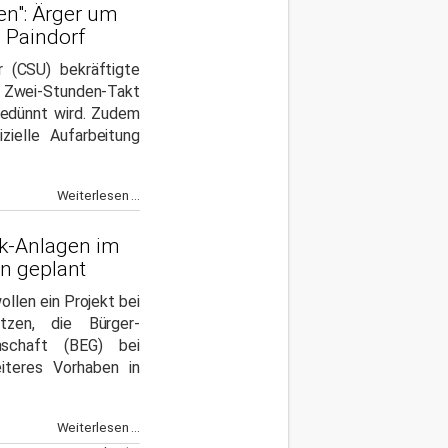
en": Ärger um
n Paindorf
(CSU) bekräftigte
r Zwei-Stunden-Takt
gedünnt wird. Zudem
izielle Aufarbeitung
Weiterlesen ...
ik-Anlagen im
n geplant
llen ein Projekt bei
tzen, die Bürger-
nschaft (BEG) bei
iteres Vorhaben in
Weiterlesen ...