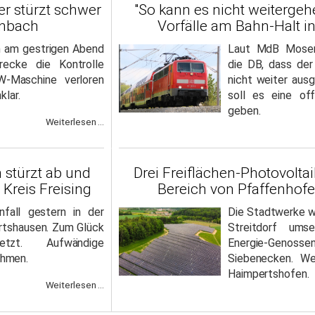
er stürzt schwer
"So kann es nicht weitergeh
rnbach
Vorfälle am Bahn-Halt i
 am gestrigen Abend
Laut MdB Moser 
recke die Kontrolle
die DB, dass de
-Maschine verloren
nicht weiter aus
klar.
soll es eine off
geben.
Weiterlesen ...
 stürzt ab und
Drei Freiflächen-Photovolta
Kreis Freising
Bereich von Pfaffenhofe
nfall gestern in der
Die Stadtwerke wo
tshausen. Zum Glück
Streitdorf umse
etzt. Aufwändige
Energie-Genosse
hmen.
Siebenecken. We
Haimpertshofen.
Weiterlesen ...