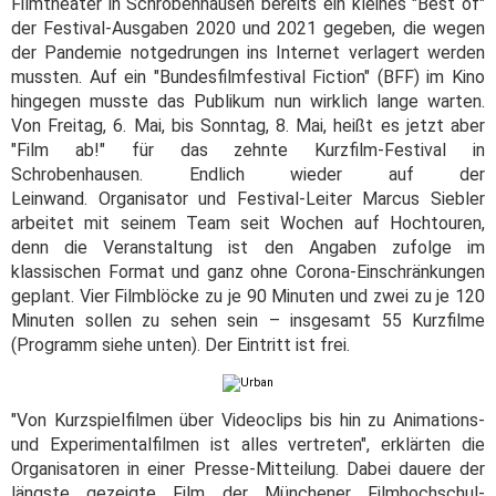
Filmtheater in Schrobenhausen bereits ein kleines "Best of"
der Festival-Ausgaben 2020 und 2021 gegeben, die wegen
der Pandemie notgedrungen ins Internet verlagert werden
mussten. Auf ein "Bundesfilmfestival Fiction" (BFF) im Kino
hingegen musste das Publikum nun wirklich lange warten.
Von Freitag, 6. Mai, bis Sonntag, 8. Mai, heißt es jetzt aber
"Film ab!" für das zehnte Kurzfilm-Festival in
Schrobenhausen. Endlich wieder auf der
Leinwand. Organisator und Festival-Leiter Marcus Siebler
arbeitet mit seinem Team seit Wochen auf Hochtouren,
denn die Veranstaltung ist den Angaben zufolge im
klassischen Format und ganz ohne Corona-Einschränkungen
geplant. Vier Filmblöcke zu je 90 Minuten und zwei zu je 120
Minuten sollen zu sehen sein – insgesamt 55 Kurzfilme
(Programm siehe unten). Der Eintritt ist frei.
"Von Kurzspielfilmen über Videoclips bis hin zu Animations-
und Experimentalfilmen ist alles vertreten", erklärten die
Organisatoren in einer Presse-Mitteilung. Dabei dauere der
längste gezeigte Film der Münchener Filmhochschul-