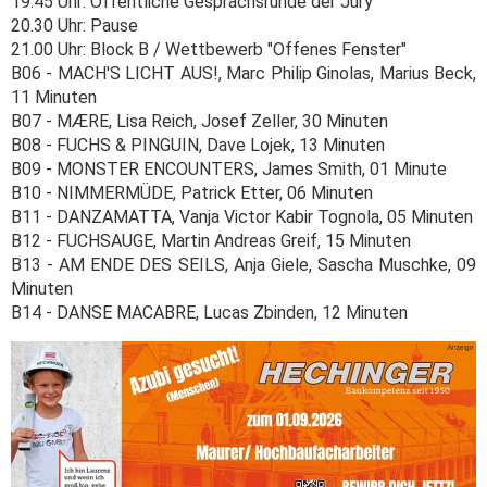
19.45 Uhr: Öffentliche Gesprächsrunde der Jury
20.30 Uhr: Pause
21.00 Uhr: Block B / Wettbewerb "Offenes Fenster"
B06 - MACH'S LICHT AUS!, Marc Philip Ginolas, Marius Beck,
11 Minuten
B07 - MÆRE, Lisa Reich, Josef Zeller, 30 Minuten
B08 - FUCHS & PINGUIN, Dave Lojek, 13 Minuten
B09 - MONSTER ENCOUNTERS, James Smith, 01 Minute
B10 - NIMMERMÜDE, Patrick Etter, 06 Minuten
B11 - DANZAMATTA, Vanja Victor Kabir Tognola, 05 Minuten
B12 - FUCHSAUGE, Martin Andreas Greif, 15 Minuten
B13 - AM ENDE DES SEILS, Anja Giele, Sascha Muschke, 09
Minuten
B14 - DANSE MACABRE, Lucas Zbinden, 12 Minuten