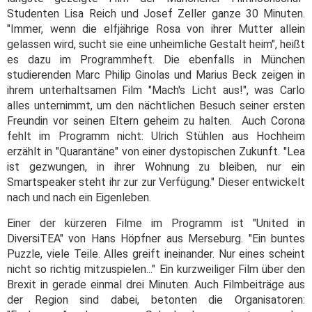
Studenten Lisa Reich und Josef Zeller ganze 30 Minuten.
"Immer, wenn die elfjährige Rosa von ihrer Mutter allein
gelassen wird, sucht sie eine unheimliche Gestalt heim", heißt
es dazu im Programmheft. Die ebenfalls in München
studierenden Marc Philip Ginolas und Marius Beck zeigen in
ihrem unterhaltsamen Film "Mach's Licht aus!", was Carlo
alles unternimmt, um den nächtlichen Besuch seiner ersten
Freundin vor seinen Eltern geheim zu halten. Auch Corona
fehlt im Programm nicht: Ulrich Stühlen aus Hochheim
erzählt in "Quarantäne" von einer dystopischen Zukunft. "Lea
ist gezwungen, in ihrer Wohnung zu bleiben, nur ein
Smartspeaker steht ihr zur zur Verfügung." Dieser entwickelt
nach und nach ein Eigenleben.
Einer der kürzeren Filme im Programm ist "United in
DiversiTEA" von Hans Höpfner aus Merseburg. "Ein buntes
Puzzle, viele Teile. Alles greift ineinander. Nur eines scheint
nicht so richtig mitzuspielen..." Ein kurzweiliger Film über den
Brexit in gerade einmal drei Minuten. Auch Filmbeiträge aus
der Region sind dabei, betonten die Organisatoren: