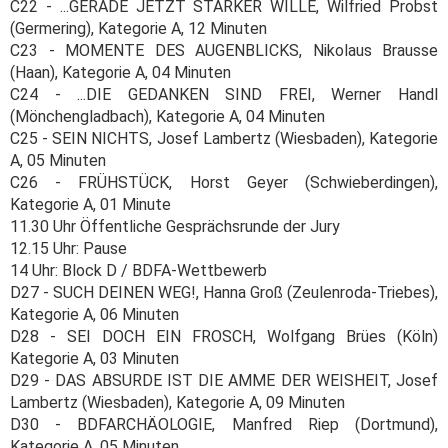
C22 - ...GERADE JETZT STARKER WILLE, Wilfried Probst
(Germering), Kategorie A, 12 Minuten
C23 - MOMENTE DES AUGENBLICKS, Nikolaus Brausse
(Haan), Kategorie A, 04 Minuten
C24 - ...DIE GEDANKEN SIND FREI, Werner Handl
(Mönchengladbach), Kategorie A, 04 Minuten
C25 - SEIN NICHTS, Josef Lambertz (Wiesbaden), Kategorie
A, 05 Minuten
C26 - FRÜHSTÜCK, Horst Geyer (Schwieberdingen),
Kategorie A, 01 Minute
11.30 Uhr Öffentliche Gesprächsrunde der Jury
12.15 Uhr: Pause
14 Uhr: Block D / BDFA-Wettbewerb
D27 - SUCH DEINEN WEG!, Hanna Groß (Zeulenroda-Triebes),
Kategorie A, 06 Minuten
D28 - SEI DOCH EIN FROSCH, Wolfgang Brües (Köln)
Kategorie A, 03 Minuten
D29 - DAS ABSURDE IST DIE AMME DER WEISHEIT, Josef
Lambertz (Wiesbaden), Kategorie A, 09 Minuten
D30 - BDFARCHÄOLOGIE, Manfred Riep (Dortmund),
Kategorie A, 05 Minuten